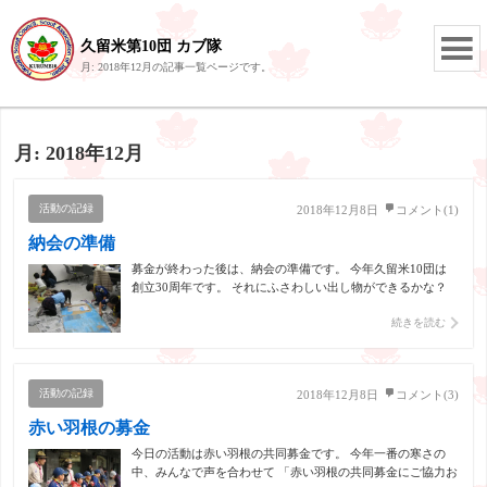
久留米第10団 カブ隊
月:
2018年12月
の記事一覧ページです。
月:
2018年12月
活動の記録
2018年12月8日
コメント(1)
納会の準備
募金が終わった後は、納会の準備です。 今年久留米10団は
創立30周年です。 それにふさわしい出し物ができるかな？
さて、どうなるかは本番のお楽しみです。
続きを読む
活動の記録
2018年12月8日
コメント(3)
赤い羽根の募金
今日の活動は赤い羽根の共同募金です。 今年一番の寒さの
中、みんなで声を合わせて 「赤い羽根の共同募金にご協力お