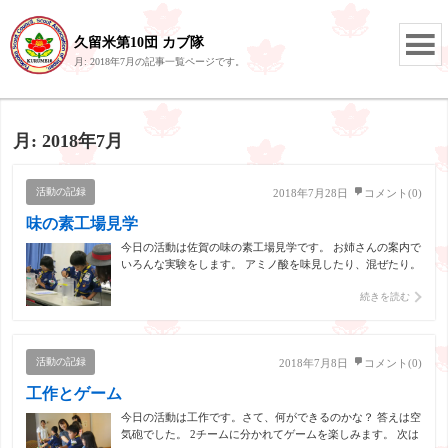
久留米第10団 カブ隊
月:
2018年7月
の記事一覧ページです。
月:
2018年7月
活動の記録
2018年7月28日
コメント(0)
味の素工場見学
今日の活動は佐賀の味の素工場見学です。 お姉さんの案内で
いろんな実験をします。 アミノ酸を味見したり、混ぜたり。
人間の体もアミノ酸でできているそうです。 実験が終わって
続きを読む
記念撮影。 最後はバスで構内を案内してもらいました。 と
っても勉強になった上に、おみやげももらえてよかったね。
活動の記録
2018年7月8日
コメント(0)
工作とゲーム
今日の活動は工作です。さて、何ができるのかな？ 答えは空
気砲でした。 2チームに分かれてゲームを楽しみます。 次は